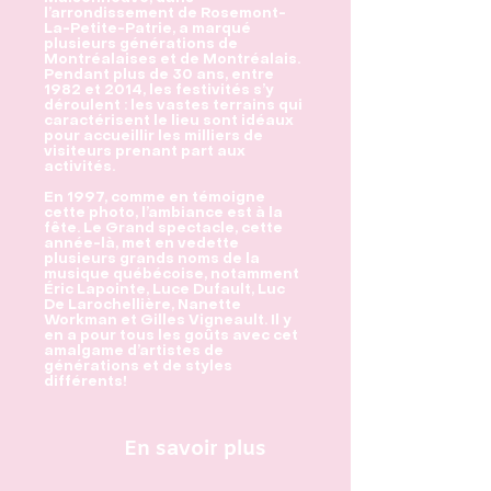
l’arrondissement de Rosemont-
La-Petite-Patrie, a marqué
plusieurs générations de
Montréalaises et de Montréalais.
Pendant plus de 30 ans, entre
1982 et 2014, les festivités s’y
déroulent : les vastes terrains qui
caractérisent le lieu sont idéaux
pour accueillir les milliers de
visiteurs prenant part aux
activités.
En 1997, comme en témoigne
cette photo, l’ambiance est à la
fête. Le Grand spectacle, cette
année-là, met en vedette
plusieurs grands noms de la
musique québécoise, notamment
Éric Lapointe, Luce Dufault, Luc
De Larochellière, Nanette
Workman et Gilles Vigneault. Il y
en a pour tous les goûts avec cet
amalgame d’artistes de
générations et de styles
différents!
En savoir plus