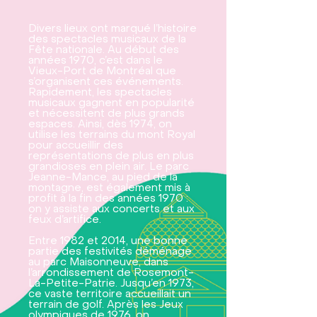
Divers lieux ont marqué l’histoire
des spectacles musicaux de la
Fête nationale. Au début des
années 1970, c’est dans le
Vieux-Port de Montréal que
s’organisent ces événements.
Rapidement, les spectacles
musicaux gagnent en popularité
et nécessitent de plus grands
espaces. Ainsi, dès 1974, on
utilise les terrains du mont Royal
pour accueillir des
représentations de plus en plus
grandioses en plein air. Le parc
Jeanne-Mance, au pied de la
montagne, est également mis à
profit à la fin des années 1970 :
on y assiste aux concerts et aux
feux d’artifice.
Entre 1982 et 2014, une bonne
partie des festivités déménage
au parc Maisonneuve, dans
l’arrondissement de Rosemont-
La-Petite-Patrie. Jusqu’en 1973,
ce vaste territoire accueillait un
terrain de golf. Après les Jeux
olympiques de 1976, on