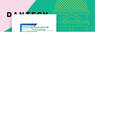
DANTECH
CONTACTEZ LA SDC RUE SAINT-DENIS
SUIVEZ-NOUS SUR
JOINDRE LA SDC
Téléphone:
+1 (438) 497 - 5277
Pour toute question concernant la protection