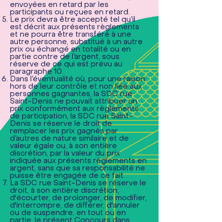
envoyées en retard par les
participants ou reçues en retard.
Le prix devra être accepté tel qu’il
est décrit aux présents règlements
et ne pourra être transféré à une
autre personne, substitué à un autre
prix ou échangé en totalité ou en
partie contre de l’argent, sous
réserve de ce qui est prévu au
paragraphe 10.
Dans l’éventualité où, pour une raison
hors de leur contrôle et non liée aux
personnes gagnantes, la SDC rue
Saint-Denis ne pouvait attribuer un
prix conformément aux règlements
de participation, la SDC rue Saint-
Denis se réserve le droit de
remplacer les prix gagnés par
d’autres de nature similaire et de
valeur égale ou, à son entière
discrétion, par la valeur du prix
indiquée aux présents règlements en
argent, sans que sa responsabilité ne
puisse être engagée de ce fait.
La SDC rue Saint-Denis se réserve le
droit, à son entière discrétion,
d'écourter, de prolonger, de modifier,
d'interrompre, de différer, d'annuler
ou de suspendre, en tout ou en
partie, le présent Concours dans