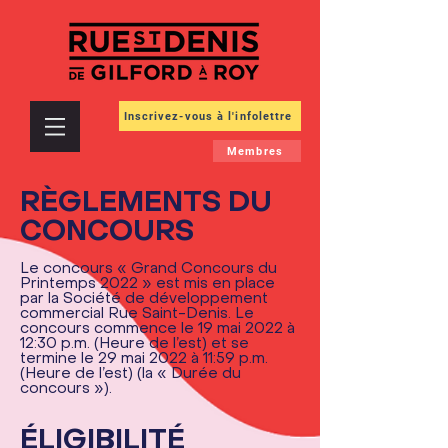
Inscrivez-vous à l'infolettre
Membres
RÈGLEMENTS DU
CONCOURS
Le concours « Grand Concours du
Printemps 2022 » est mis en place
par la Société de développement
commercial Rue Saint-Denis. Le
concours commence le 19 mai 2022 à
12:30 p.m. (Heure de l’est) et se
termine le 29 mai 2022 à 11:59 p.m.
(Heure de l’est)
​
(la « Durée du
concours »).
ÉLIGIBILITÉ