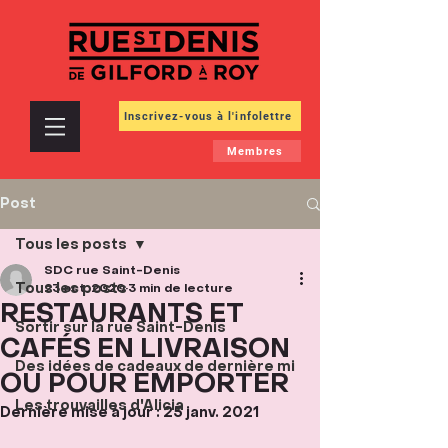
Inscrivez-vous à l'infolettre
Membres
Post
Tous les posts
SDC rue Saint-Denis
Tous les posts
23 oct. 2020
3 min de lecture
RESTAURANTS ET
Sortir sur la rue Saint-Denis
CAFÉS EN LIVRAISON
Des idées de cadeaux de dernière mi
OU POUR EMPORTER
Les trouvailles d'Alicia
Dernière mise à jour :
25 janv. 2021