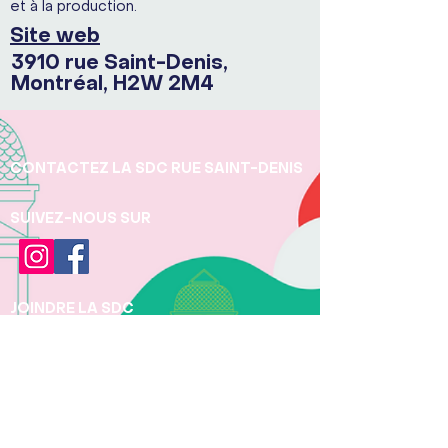
et à la production.
Site web
3910 rue Saint-Denis,
Montréal, H2W 2M4
CONTACTEZ LA SDC RUE SAINT-DENIS
SUIVEZ-NOUS SUR
JOINDRE LA SDC
Téléphone:
+1 (438) 497 - 5277
Pour toute question concernant la protection
des renseignements personnels, veuillez
contacter Pauline Béchu, Directrice et
Responsable des renseignements personnels
-
dg@rue-st-denis.ca