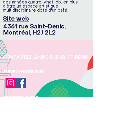
des années quatre-vingt-dix, en plus
d'être un espace artistique
multidisciplinaire doté d'un café.
Site web
4361 rue Saint-Denis,
Montréal, H2J 2L2
CONTACTEZ LA SDC RUE SAINT-DENIS
SUIVEZ-NOUS SUR
JOINDRE LA SDC
Téléphone:
+1 (438) 497 - 5277
Pour toute question concernant la protection
des renseignements personnels, veuillez
contacter Pauline Béchu, Directrice et