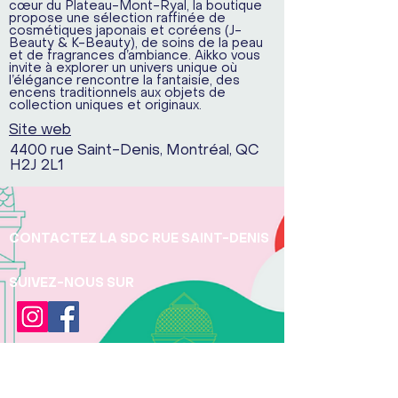
cœur du Plateau-Mont-Ryal, la boutique
propose une sélection raffinée de
cosmétiques japonais et coréens (J-
Beauty & K-Beauty), de soins de la peau
et de fragrances d’ambiance. Aikko vous
invite à explorer un univers unique où
l’élégance rencontre la fantaisie, des
encens traditionnels aux objets de
collection uniques et originaux.
Site web
4400 rue Saint-Denis, Montréal, QC
H2J 2L1
CONTACTEZ LA SDC RUE SAINT-DENIS
SUIVEZ-NOUS SUR
JOINDRE LA SDC
Téléphone:
+1 (438) 497 - 5277