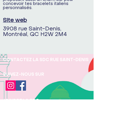
concevoir tes bracelets italiens
personnalisés.
Site web
3908 rue Saint-Denis,
Montréal, QC H2W 2M4
CONTACTEZ LA SDC RUE SAINT-DENIS
SUIVEZ-NOUS SUR
JOINDRE LA SDC
Téléphone:
+1 (438) 497 - 5277
Pour toute question concernant la protection
des renseignements personnels, veuillez
contacter Pauline Béchu, Directrice et