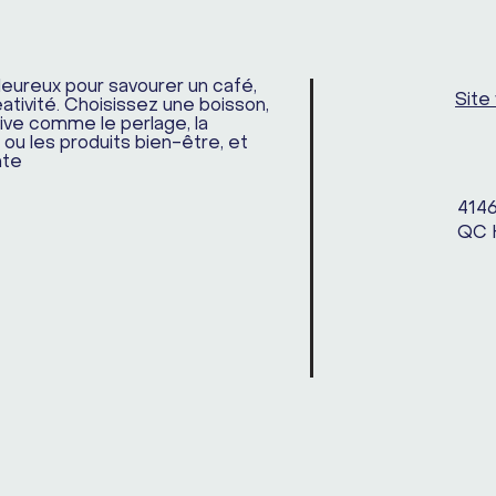
leureux pour savourer un café,
Site
éativité. Choisissez une boisson,
ive comme le perlage, la
 ou les produits bien-être, et
nte
4146
QC 