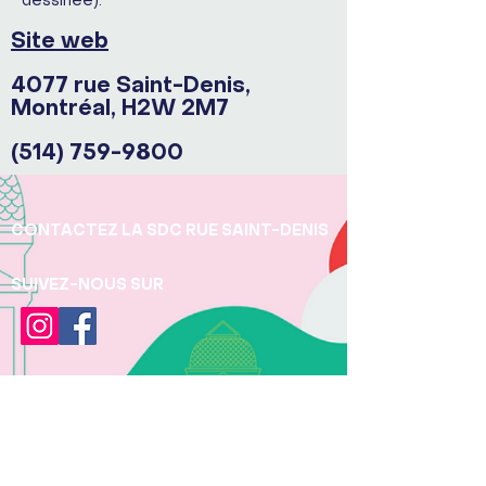
dessinée).
Site web
4077 rue Saint-Denis,
Montréal, H2W 2M7
(514) 759-9800
CONTACTEZ LA SDC RUE SAINT-DENIS
SUIVEZ-NOUS SUR
JOINDRE LA SDC
Téléphone:
+1 (438) 497 - 5277
Pour toute question concernant la protection
des renseignements personnels, veuillez