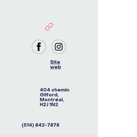
Site
web
404 chemin
Gilford,
Montréal,
H2J 1N2
(514) 842-7878