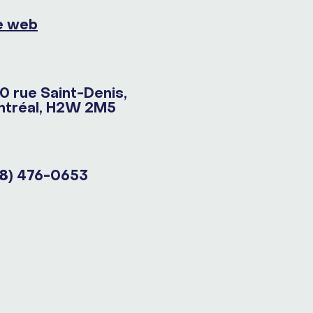
e web
0 rue Saint-Denis,
tréal, H2W 2M5
8) 476-0653