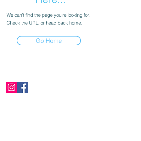
We can’t find the page you’re looking for.
Check the URL, or head back home.
Go Home
CONTACTEZ LA SDC RUE SAINT-DENIS
SUIVEZ-NOUS SUR
JOINDRE LA SDC
Téléphone:
+1 (438) 497 - 5277
Pour toute question concernant la protection
des renseignements personnels, veuillez
contacter Pauline Béchu, Directrice et
Responsable des renseignements personnels