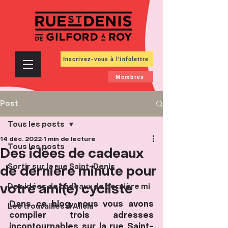
Inscrivez-vous à l'infolettre
Membres
Post
Tous les posts
14 déc. 2022
1 min de lecture
Tous les posts
Des idées de cadeaux
Sortir sur la rue Saint-Denis
de dernière minute pour
votre ami(e) cycliste
Des idées de cadeaux de dernière mi
Dans ce blog, nous vous avons 
Les trouvailles d'Alicia
compiler trois adresses 
incontournables sur la rue Saint-