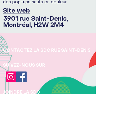
des pop-ups hauts en couleur.
Site web
3901 rue Saint-Denis,
Montréal, H2W 2M4
CONTACTEZ LA SDC RUE SAINT-DENIS
SUIVEZ-NOUS SUR
JOINDRE LA SDC
Téléphone:
+1 (438) 497 - 5277
Pour toute question concernant la protection
des renseignements personnels, veuillez
contacter Pauline Béchu, Directrice et
Responsable des renseignements personnels
-
dg@rue-st-denis.ca